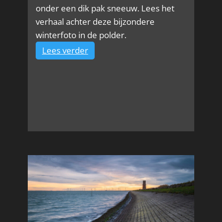
onder een dik pak sneeuw. Lees het
verhaal achter deze bijzondere
winterfoto in de polder.
:
Lees verder
Winterpracht
in
de
polder
bij
Kinderdijk