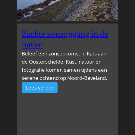
Zachte zonsopgang in de
haven
Beleef een zonsopkomst in Kats aan
de Oosterschelde. Rust, natuur en
fotografie komen samen tijdens een
serene ochtend op Noord‑Beveland.
:
Lees verder
Zachte
zonsopgang
in
de
haven