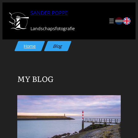
Ga
SANDER POPPE
naar
de
Landschapsfotografie
inhoud
Home
Blog
MY BLOG