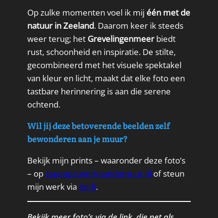
Op zulke momenten voel ik mij
één met de
natuur in Zeeland
. Daarom keer ik steeds
weer terug; het
Grevelingenmeer
biedt
rust, schoonheid en inspiratie. De stilte,
gecombineerd met het visuele spektakel
van kleur en licht, maakt dat elke foto een
tastbare herinnering is aan die serene
ochtend.
Wil jij deze betoverende beelden zelf
bewonderen aan je muur?
Bekijk mijn prints – waaronder deze foto’s
– op
cspoppe.werkaandemuur.nl
of steun
mijn werk via
Ko-fi
.
Bekijk meer foto’s via de link, die net als