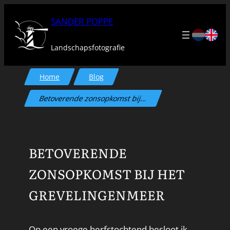
Ga
SANDER POPPE
naar
de
Landschapsfotografie
inhoud
Home
Blog
Betoverende zonsopkomst bij…
BETOVERENDE
ZONSOPKOMST BIJ HET
GREVELINGENMEER
Op een vroege herfstochtend besloot ik