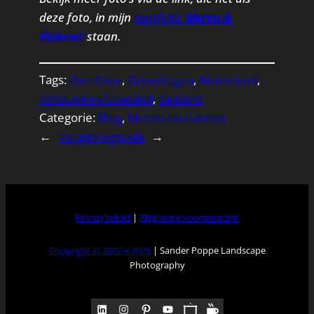
deze foto, in mijn
portfolio ‘
Meren &
Rivieren
‘
staan.
Tags:
Den Osse
, 
Grevelingen
, 
Nederland
, 
Schouwen-Duiveland
, 
Zeeland
Categorie:
Blog
, 
Meren en rivieren
←
Vorige
Volgende
→
Privacybeleid
|
Algemene voorwaarden
Copyright © 2007 – 2026
| Sander Poppe Landscape
Photography
LinkedIn
Instagram
Pinterest
YouTube
Pocket
Medium