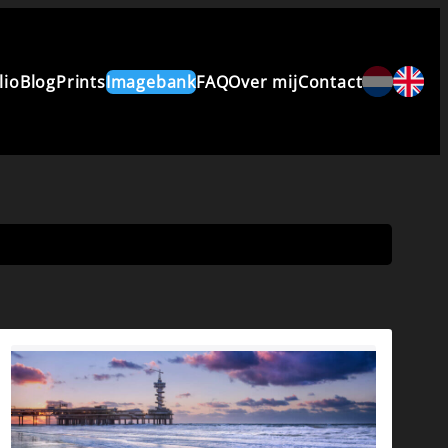
lio
Blog
Prints
Imagebank
FAQ
Over mij
Contact