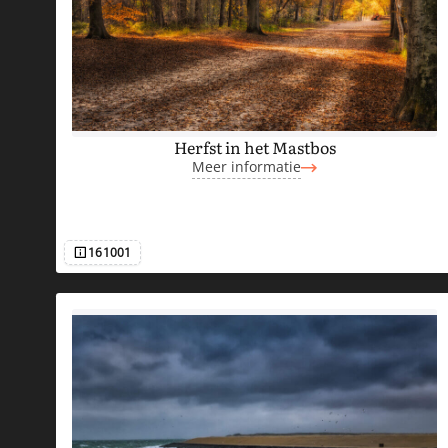
S
T
I
Herfst in het Mastbos
Meer informatie
N
H
161001
Afbeeldingsnummer
E
T
M
A