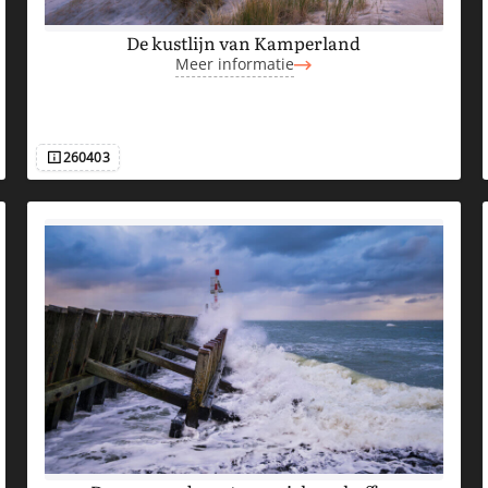
De kustlijn van Kamperland
Meer informatie
260403
Afbeeldingsnummer