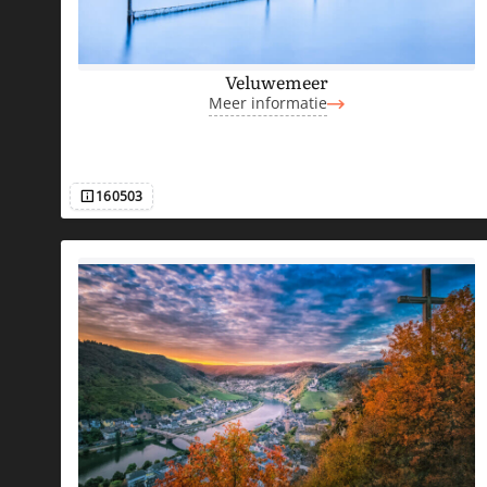
Veluwemeer
Meer informatie
160503
Afbeeldingsnummer