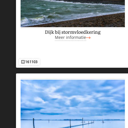
S
T
Dijk bij stormvloedkering
Meer informatie
B
O
161103
Afbeeldingsnummer
S