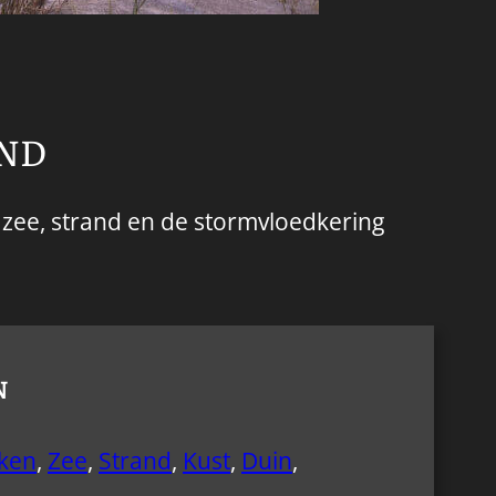
AND
 zee, strand en de stormvloedkering
N
ken
,
Zee
,
Strand
,
Kust
,
Duin
,