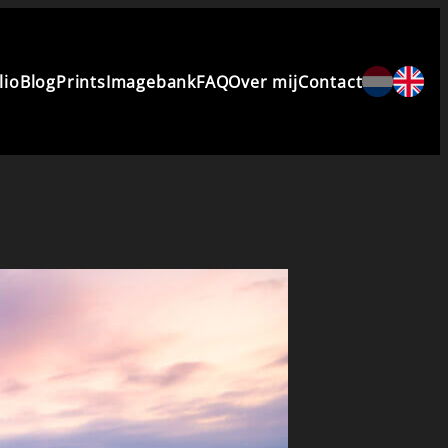
lio
Blog
Prints
Imagebank
FAQ
Over mij
Contact