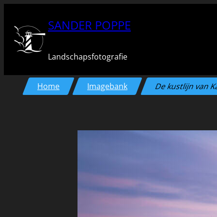
Ga
SANDER POPPE
naar
de
Landschapsfotografie
inhoud
Home
Imagebank
De kustlijn van