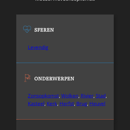
SFEREN
Levendig
ONDERWERPEN
Zonsopkomst
,
Wolken
,
Rivier
,
Stad
,
Kasteel
,
Kerk
,
Herfst
,
Brug
,
Heuvel