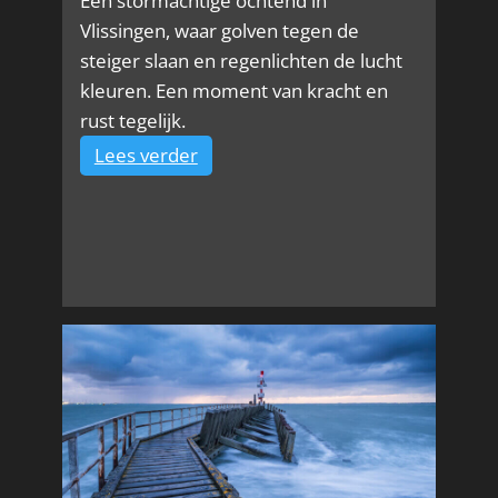
Een stormachtige ochtend in
Vlissingen, waar golven tegen de
steiger slaan en regenlichten de lucht
kleuren. Een moment van kracht en
rust tegelijk.
:
Lees verder
Waar
het
gedruis
der
wateren
groeit