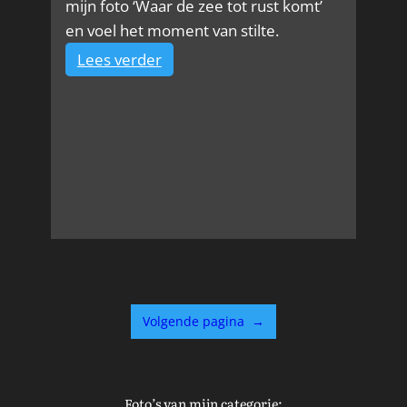
mijn foto ‘Waar de zee tot rust komt’
en voel het moment van stilte.
:
Lees verder
Waar
de
zee
tot
rust
komt
Volgende pagina
→
Foto’s van mijn categorie: