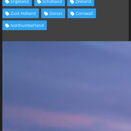
Engeland
Schotland
Zeeland
Zuid-Holland
Dorset
Cornwall
Northumberland