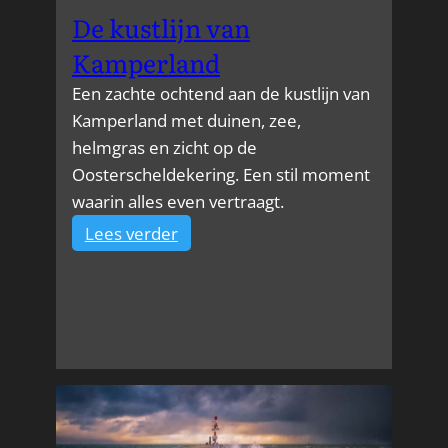
De kustlijn van
Kamperland
Een zachte ochtend aan de kustlijn van
Kamperland met duinen, zee,
helmgras en zicht op de
Oosterscheldekering. Een stil moment
waarin alles even vertraagt.
:
Lees verder
De
kustlijn
van
Kamperland