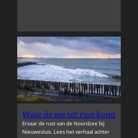
Nieuwe
Imagebank
landschapsfoto’s
–
ontdek
mijn
beeldbank
Waar de zee tot rust komt
Ervaar de rust van de Noordzee bij
Nieuwesluis. Lees het verhaal achter