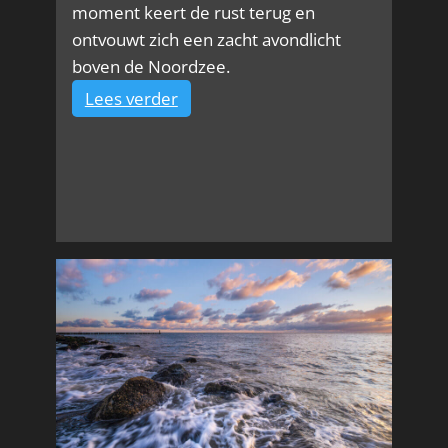
moment keert de rust terug en
ontvouwt zich een zacht avondlicht
boven de Noordzee.
:
Lees verder
De
adem
van
de
avondzee