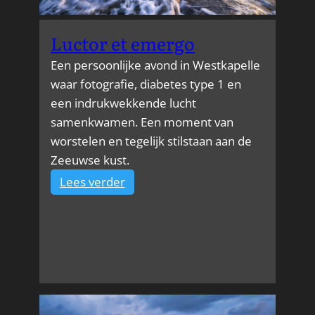
Luctor et emergo
Een persoonlijke avond in Westkapelle
waar fotografie, diabetes type 1 en
een indrukwekkende lucht
samenkwamen. Een moment van
worstelen en tegelijk stilstaan aan de
Zeeuwse kust.
:
Lees verder
Luctor
et
emergo