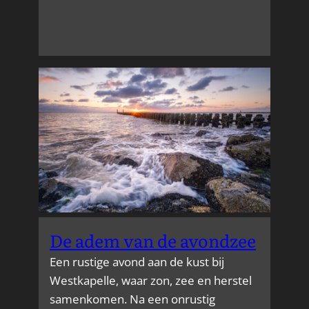
verdwenen
steiger
van
de
Havenboei
in
Vlissingen
De adem van de avondzee
Een rustige avond aan de kust bij
Westkapelle, waar zon, zee en herstel
samenkomen. Na een onrustig