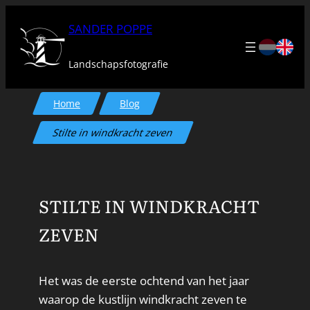
Ga
SANDER POPPE
naar
de
Landschapsfotografie
inhoud
Home
Blog
Stilte in windkracht zeven
STILTE IN WINDKRACHT
ZEVEN
Het was de eerste ochtend van het jaar
waarop de kustlijn windkracht zeven te