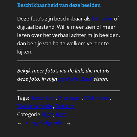
Beschikbaarheid van deze beelden
Deze foto’s zijn beschikbaar als
fotoprint
of
digitaal bestand. Wil je meer zien of meer
lezen over het verhaal achter mijn beelden,
dan ben je van harte welkom verder te
kijken.
Bekijk meer foto’s via de link, die net als
deze foto, in mijn
portfolio ‘
Kust
‘
staan.
Tags:
Nederland
, 
Vlissingen
, 
Walcheren
, 
Westerschelde
, 
Zeeland
Categorie:
Blog
, 
Kust
←
Vorige
Volgende
→