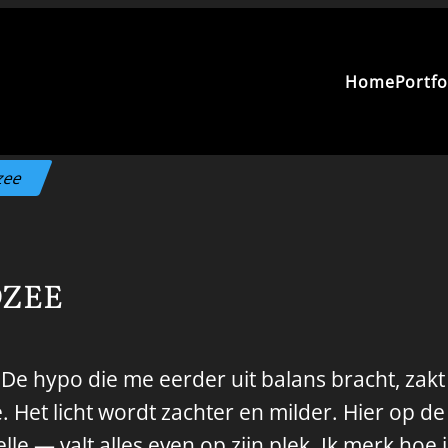
Home
Portfo
zee
DZEE
. De hypo die me eerder uit balans bracht, zak
e. Het licht wordt zachter en milder. Hier op d
pelle — valt alles even op zijn plek. Ik merk hoe