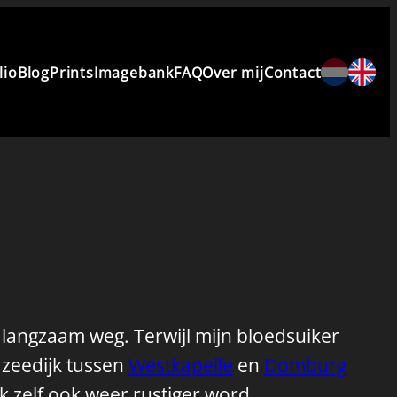
lio
Blog
Prints
Imagebank
FAQ
Over mij
Contact
t langzaam weg. Terwijl mijn bloedsuiker
e zeedijk tussen
Westkapelle
en
Domburg
 ik zelf ook weer rustiger word.