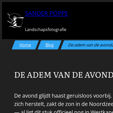
Ga
SANDER POPPE
naar
de
Landschapsfotografie
inhoud
Home
Blog
De adem van de avond
DE ADEM VAN DE AVON
De avond glijdt haast geruisloos voorbij
zich herstelt, zakt de zon in de Noordze
— al ligt dit stuk officieel nog in Westka