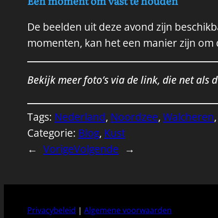
Een moment om vast te houden
De beelden uit deze avond zijn beschikb
momenten, kan het een manier zijn om di
Bekijk meer foto’s via de link, die net als 
Tags:
Nederland
, 
Noordzee
, 
Walcheren
,
Categorie:
Blog
, 
Kust
←
Vorige
Volgende
→
Privacybeleid
|
Algemene voorwaarden