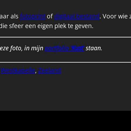
aar als
fotoprint
of
digitaal bestand
. Voor wie 
e sfeer een eigen plek te geven.
deze foto, in mijn
portfolio ‘
Kust
‘
staan.
 
Westkapelle
, 
Zeeland