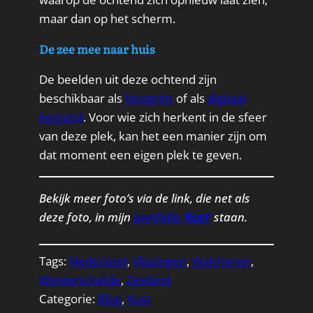
maar dan op het scherm.
De zee mee naar huis
De beelden uit deze ochtend zijn
beschikbaar als
fotoprint
of als
digitaal
bestand
. Voor wie zich herkent in de sfeer
van deze plek, kan het een manier zijn om
dat moment een eigen plek te geven.
Bekijk meer foto’s via de link, die net als
deze foto, in mijn
portfolio ‘
Kust
‘
staan.
Tags:
Nederland
, 
Vlissingen
, 
Walcheren
, 
Westerschelde
, 
Zeeland
Categorie:
Blog
, 
Kust