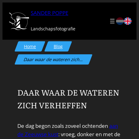
Ga
SANDER POPPE
naar
de
Landschapsfotografie
inhoud
Home
Blog
Daar waar de wateren zich…
DAAR WAAR DE WATEREN
ZICH VERHEFFEN
De dag begon zoals zoveel ochtenden
aan
de Zeeuwse kust
: vroeg, donker en met de