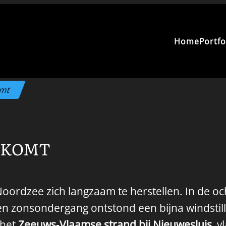
Home
Portfo
omt
T KOMT
oordzee zich langzaam te herstellen. In de oc
 zonsondergang ontstond een bijna windstill
 het
Zeeuws‑Vlaamse strand bij Nieuwesluis
, v