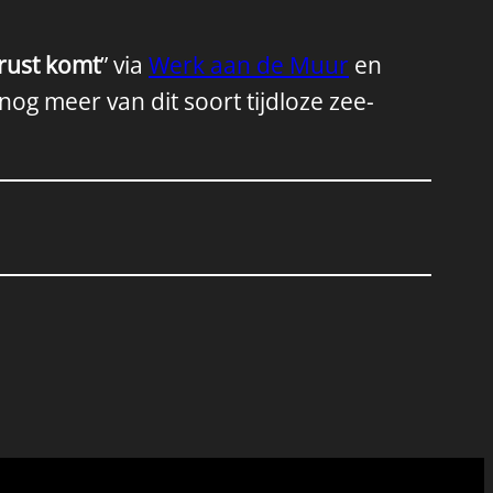
 rust komt
” via
Werk aan de Muur
en
 nog meer van dit soort tijdloze zee-