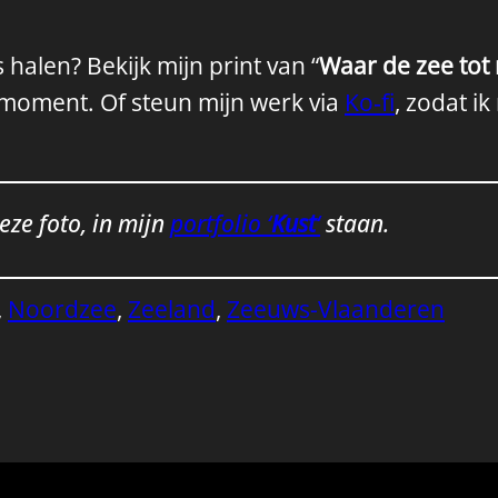
 halen? Bekijk mijn print van “
Waar de zee tot
 moment. Of steun mijn werk via
Ko‑fi
, zodat ik
deze foto, in mijn
portfolio ‘
Kust
‘
staan.
, 
Noordzee
, 
Zeeland
, 
Zeeuws-Vlaanderen