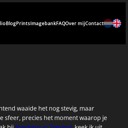
lio
Blog
Prints
Imagebank
FAQ
Over mij
Contact
htend waaide het nog stevig, maar
e sfeer, precies het moment waarop je
lak bij
Breskens in Zeeland
, keek ik uit