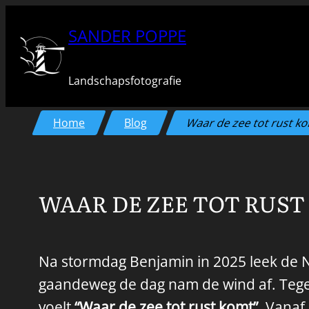
Ga
SANDER POPPE
naar
de
Landschapsfotografie
inhoud
Home
Blog
Waar de zee tot rust k
WAAR DE ZEE TOT RUS
Na stormdag Benjamin in 2025 leek de N
gaandeweg de dag nam de wind af. Tegen
voelt
“Waar de zee tot rust komt”
. Vanaf