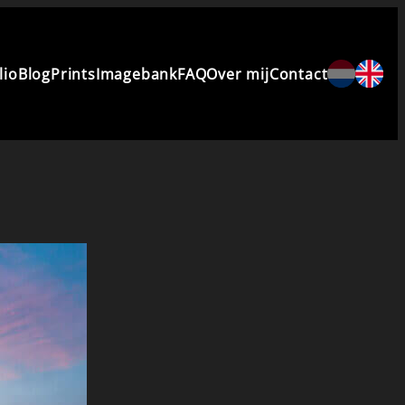
lio
Blog
Prints
Imagebank
FAQ
Over mij
Contact