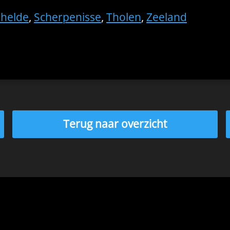
chelde
,
Scherpenisse
,
Tholen
,
Zeeland
Terug naar overzicht