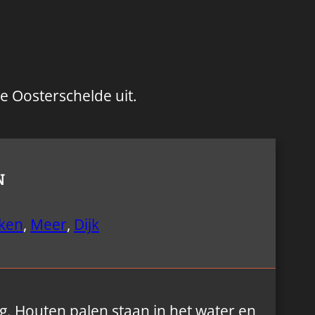
de Oosterschelde uit.
N
ken
,
Meer
,
Dijk
 Houten palen staan ​​in het water en