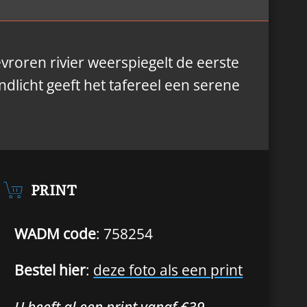
evroren rivier weerspiegelt de eerste
dlicht geeft het tafereel een serene
PRINT
WADM code
: 758254
Bestel hier
:
deze foto als een print
U heeft al een print vanaf €39,-