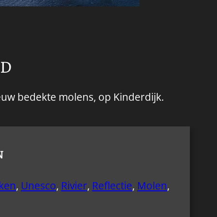
ND
uw bedekte molens, op Kinderdijk.
N
ken
,
Unesco
,
Rivier
,
Reflectie
,
Molen
,