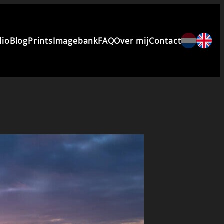
lio
Blog
Prints
Imagebank
FAQ
Over mij
Contact