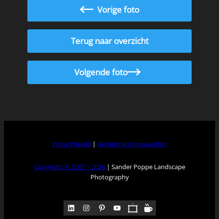
Vorige foto
Terug naar overzicht
Volgende foto
Privacybeleid
|
Algemene voorwaarden
Copyright © 2007 – 2026
| Sander Poppe Landscape
Photography
LinkedIn
Instagram
Pinterest
YouTube
Pocket
Medium