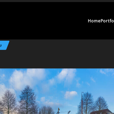
Home
Portfo
da