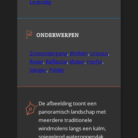
Levendig
ONDERWERPEN
Zonsondergang
,
Wolken
,
Unesco
,
Rivier
,
Reflectie
,
Molen
,
Herfst
,
Steiger
,
Polder
De afbeelding toont een
panoramisch landschap met
meerdere traditionele
windmolens langs een kalm,
spiegelend wateroppervlak.