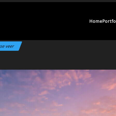
Home
Portfo
se veer