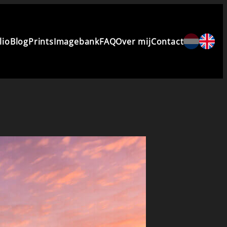
lio
Blog
Prints
Imagebank
FAQ
Over mij
Contact