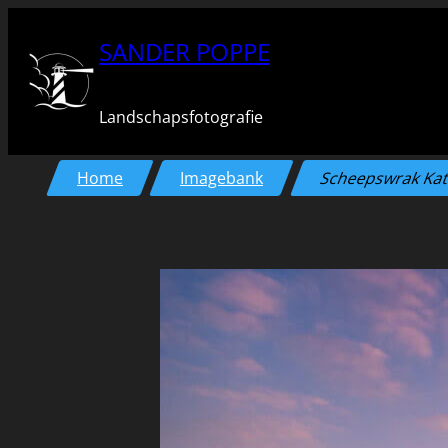
Ga
SANDER POPPE
naar
de
Landschapsfotografie
inhoud
Home
Imagebank
Scheepswrak Kat