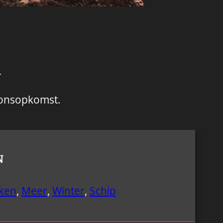
R
 zonsopkomst.
N
ken
,
Meer
,
Winter
,
Schip