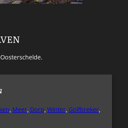
AVEN
 Oosterschelde.
N
ken
,
Meer
,
Dorp
,
Winter
,
Golfbreker
,