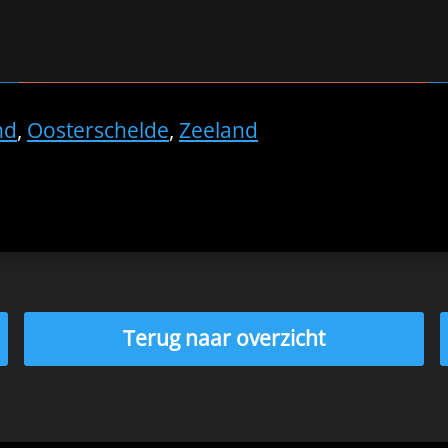
nd
,
Oosterschelde
,
Zeeland
Terug naar overzicht