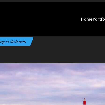
Home
Portfo
ng in de haven