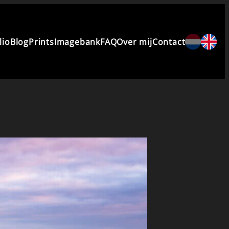
lio
Blog
Prints
Imagebank
FAQ
Over mij
Contact