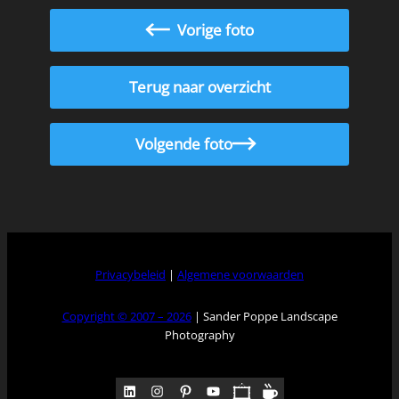
Vorige foto
Terug naar overzicht
Volgende foto
Privacybeleid
|
Algemene voorwaarden
Copyright © 2007 – 2026
| Sander Poppe Landscape
Photography
LinkedIn
Instagram
Pinterest
YouTube
Pocket
Medium