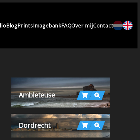
lio
Blog
Prints
Imagebank
FAQ
Over mij
Contact
Ambleteuse
Dordrecht