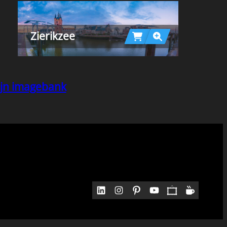
Zierikzee
mijn imagebank
LinkedIn
Instagram
Pinterest
YouTube
Pocket
Medium