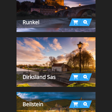
Runkel
Dirksland Sas
Beilstein