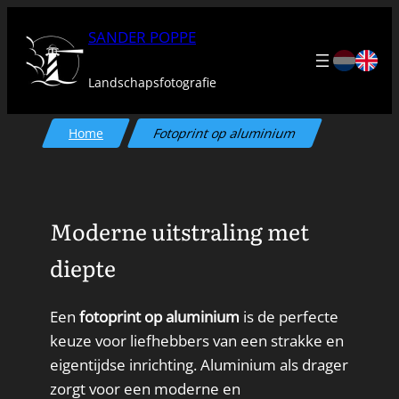
Ga
SANDER POPPE
naar
de
Landschapsfotografie
inhoud
Home
Fotoprint op aluminium
Moderne uitstraling met
diepte
Een
fotoprint op aluminium
is de perfecte
keuze voor liefhebbers van een strakke en
eigentijdse inrichting. Aluminium als drager
zorgt voor een moderne en