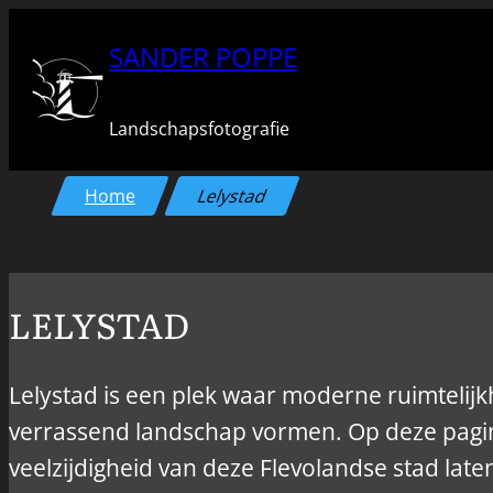
Ga
SANDER POPPE
naar
de
Landschapsfotografie
inhoud
Home
Lelystad
LELYSTAD
Lelystad is een plek waar moderne ruimteli
verrassend landschap vormen. Op deze pagina
veelzijdigheid van deze Flevolandse stad late