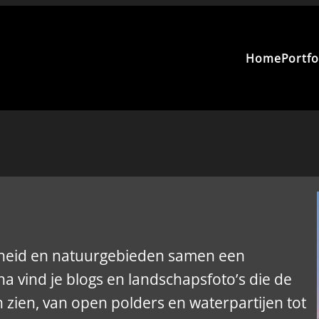
Home
Portfo
jkheid en natuurgebieden samen een
 vind je blogs en landschapsfoto’s die de
n zien, van open polders en waterpartijen tot