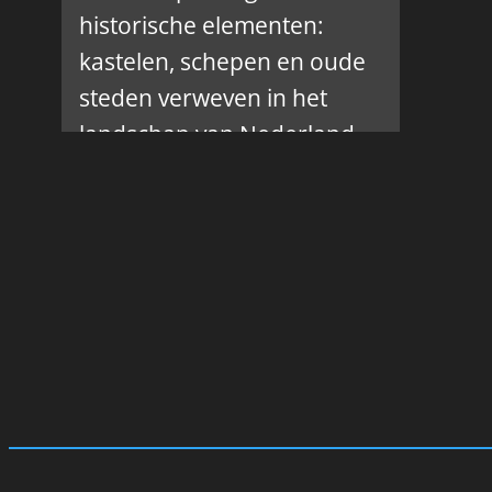
historische elementen:
kastelen, schepen en oude
steden verweven in het
landschap van Nederland
tot Schotland.
:
Lees verder
Landschapsfotografie
met
historische
elementen