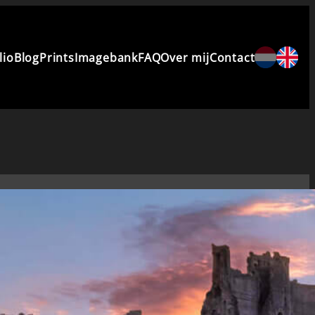
lio
Blog
Prints
Imagebank
FAQ
Over mij
Contact