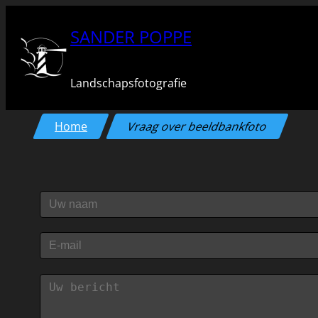
Ga
SANDER POPPE
naar
de
Landschapsfotografie
inhoud
Home
Vraag over beeldbankfoto