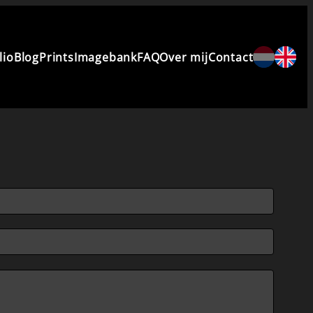
lio
Blog
Prints
Imagebank
FAQ
Over mij
Contact