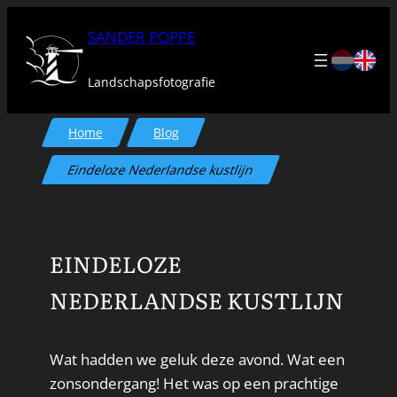
Ga
SANDER POPPE
naar
de
Landschapsfotografie
inhoud
Home
Blog
Eindeloze Nederlandse kustlijn
EINDELOZE
NEDERLANDSE KUSTLIJN
Wat hadden we geluk deze avond. Wat een
zonsondergang! Het was op een prachtige