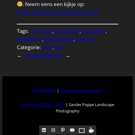
. Neem eens een kijkje op:
https://cspoppe.werkaandemuur.nl
Tags:
Domburg
, 
Nederland
, 
Noordzee
, 
Walcheren
, 
Westkapelle
, 
Zeeland
Categorie:
Blog
, 
Kust
←
Vorige
Volgende
→
Privacybeleid
|
Algemene voorwaarden
Copyright © 2007 – 2026
| Sander Poppe Landscape
Photography
LinkedIn
Instagram
Pinterest
YouTube
Pocket
Medium