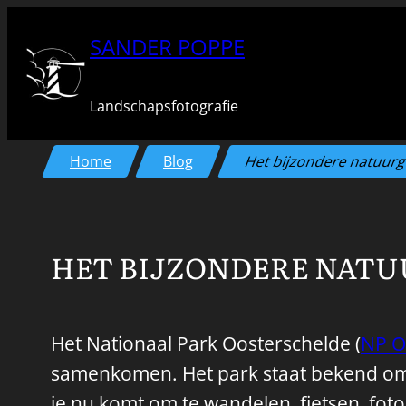
Ga
SANDER POPPE
naar
de
Landschapsfotografie
inhoud
Home
Blog
Het bijzondere natuur
HET BIJZONDERE NATU
Het Nationaal Park Oosterschelde (
NP O
samenkomen. Het park staat bekend om zi
je nu komt om te wandelen, fietsen, foto