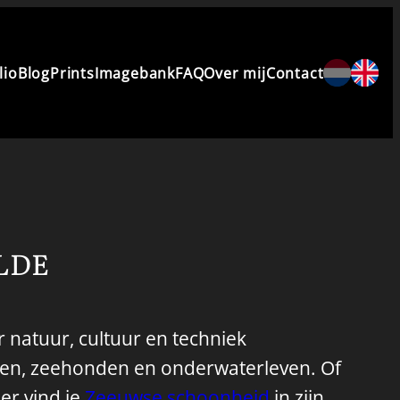
lio
Blog
Prints
Imagebank
FAQ
Over mij
Contact
LDE
 natuur, cultuur en techniek
orten, zeehonden en onderwaterleven. Of
er vind je
Zeeuwse schoonheid
in zijn