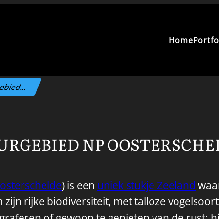
Home
Portfo
gebied…
URGEBIED NP OOSTERSCHE
osterschelde
) is een
uniek stukje Zeeland
waar
jn rijke biodiversiteit, met talloze vogelso
graferen of gewoon te genieten van de rust: hi