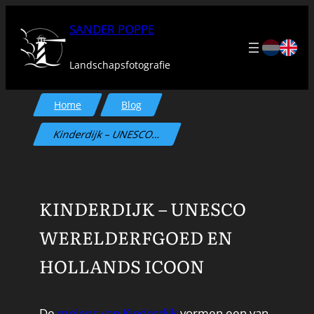
Ga
SANDER POPPE
naar
de
Landschapsfotografie
inhoud
Home
Blog
Kinderdijk – UNESCO…
KINDERDIJK – UNESCO
WERELDERFGOED EN
HOLLANDS ICOON
De
molens van Kinderdijk
vormen een van