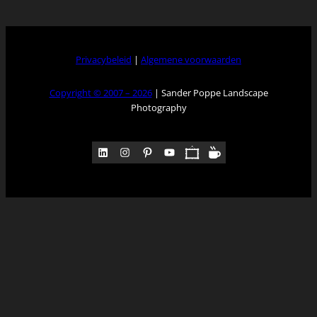
Privacybeleid
|
Algemene voorwaarden
Copyright © 2007 – 2026
| Sander Poppe Landscape
Photography
LinkedIn
Instagram
Pinterest
YouTube
Pocket
Medium