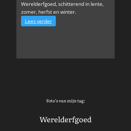
Werelderfgoed, schitterend in lente,
zomer, herfst en winter.
:
Lees verder
Kinderdijk
–
UNESCO
Werelderfgoed
en
Hollands
icoon
Foto’s van mijn tag:
Werelderfgoed