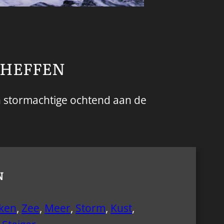
RHEFFEN
Een stormachtige ochtend aan de
N
ken
,
Zee
,
Meer
,
Storm
,
Kust
,