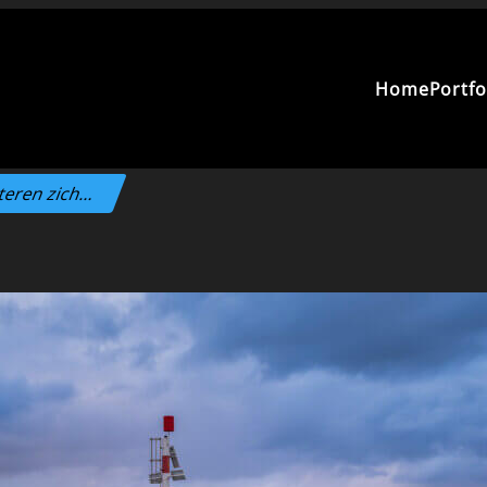
Home
Portfo
teren zich…