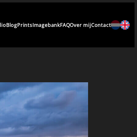
lio
Blog
Prints
Imagebank
FAQ
Over mij
Contact