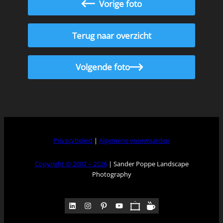
Vorige foto
Terug naar overzicht
Volgende foto
Privacybeleid
|
Algemene voorwaarden
Copyright © 2007 – 2026
| Sander Poppe Landscape
Photography
LinkedIn
Instagram
Pinterest
YouTube
Pocket
Medium