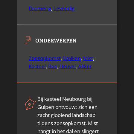
Dromerig
,
Levendig
ONDERWERPEN
Zonsopkomst
,
Wolken
,
Mist
,
Kasteel
,
Bos
,
Heuvel
,
Akker
Bij kasteel Neubourg bij
Gulpen ontvouwt zich een
zacht glooiend landschap
tijdens zonsopkomst. Mist
hangt in het dal en slingert