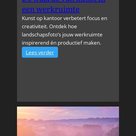
een werkruimte
Kunst op kantoor verbetert focus en
creativiteit. Ontdek hoe
landschapsfoto’s jouw werkruimte
inspirerend én productief maken.
:
Lees verder
De
waarde
van
kunst
in
een
werkruimte