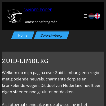
Ga
SANDER POPPE
naar
de
Landschapsfotografie
inhoud
Home
Zuid-Limburg
ZUID-LIMBURG
Welkom op mijn pagina over Zuid-Limburg, een regio
met glooiende heuvels, charmante dorpjes en
kronkelende wegen. Dit deel van Nederland heeft een
eigen sfeer en nodigt uit tot ontdekken.
Als fotograaf geniet ik van de afwisseling in het