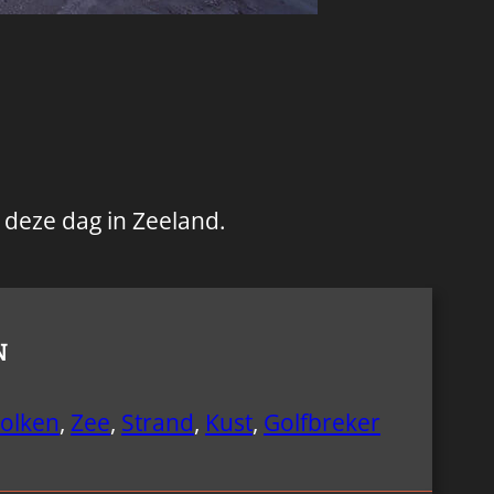
n deze dag in Zeeland.
N
olken
,
Zee
,
Strand
,
Kust
,
Golfbreker