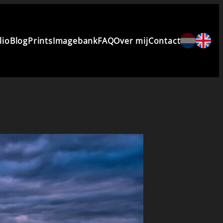
lio
Blog
Prints
Imagebank
FAQ
Over mij
Contact