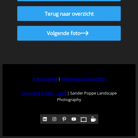
Terug naar overzicht
Volgende foto
Privacybeleid
|
Algemene voorwaarden
Copyright © 2007 – 2026
| Sander Poppe Landscape
Photography
LinkedIn
Instagram
Pinterest
YouTube
Pocket
Medium