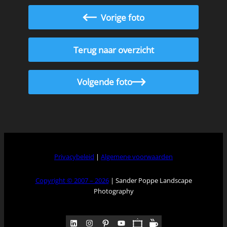
Vorige foto
Terug naar overzicht
Volgende foto
Privacybeleid
|
Algemene voorwaarden
Copyright © 2007 – 2026
| Sander Poppe Landscape
Photography
LinkedIn
Instagram
Pinterest
YouTube
Pocket
Medium