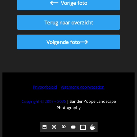
Vorige foto
Terug naar overzicht
Volgende foto
Privacybeleid
|
Algemene voorwaarden
Copyright © 2007 – 2026
| Sander Poppe Landscape
Photography
LinkedIn
Instagram
Pinterest
YouTube
Pocket
Medium