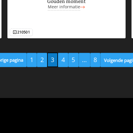
Gouden moment
Meer informatie
210501
Afbeeldingsnummer
1
2
3
4
5
…
8
rige pagina
Volgende pag