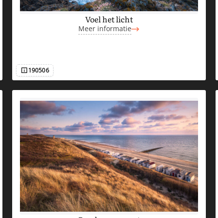
Voel het licht
Meer informatie
190506
Afbeeldingsnummer