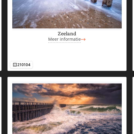
Zeeland
Meer informatie
210104
Afbeeldingsnummer