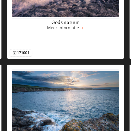
Gods natuur
Meer informatie
171001
Afbeeldingsnummer