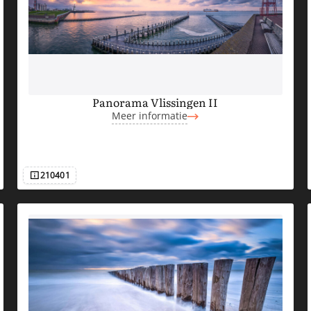
Panorama Vlissingen II
Meer informatie
210401
Afbeeldingsnummer