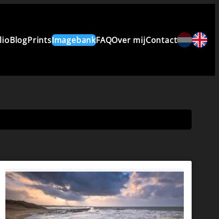
lio
Blog
Prints
Imagebank
FAQ
Over mij
Contact