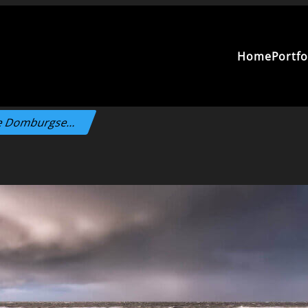
Home
Portfo
de Domburgse…