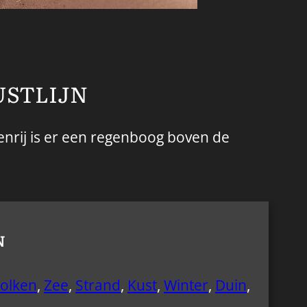
USTLIJN
lenrij is er een regenboog boven de
N
olken
,
Zee
,
Strand
,
Kust
,
Winter
,
Duin
,