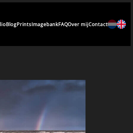
lio
Blog
Prints
Imagebank
FAQ
Over mij
Contact