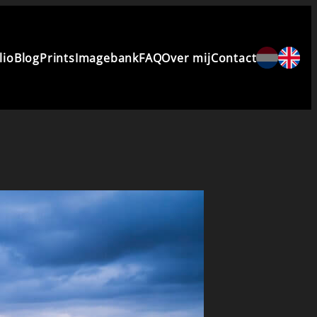
lio
Blog
Prints
Imagebank
FAQ
Over mij
Contact