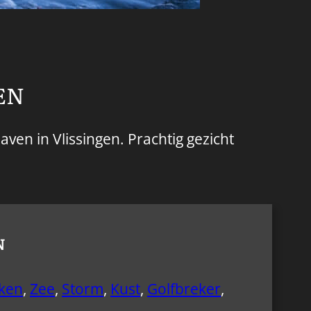
EN
en in Vlissingen. Prachtig gezicht
N
ken
,
Zee
,
Storm
,
Kust
,
Golfbreker
,