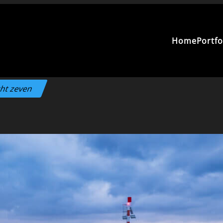
Home
Portfo
cht zeven