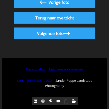
Vorige foto
Terug naar overzicht
Volgende foto
Privacybeleid
|
Algemene voorwaarden
Copyright © 2007 – 2026
| Sander Poppe Landscape
Photography
LinkedIn
Instagram
Pinterest
YouTube
Pocket
Medium