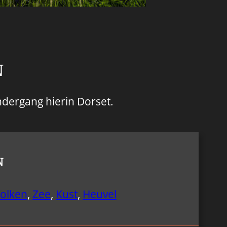
N
ndergang hierin Dorset.
N
olken
,
Zee
,
Kust
,
Heuvel