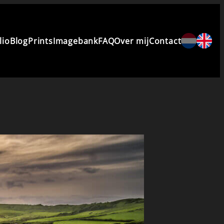
lio
Blog
Prints
Imagebank
FAQ
Over mij
Contact