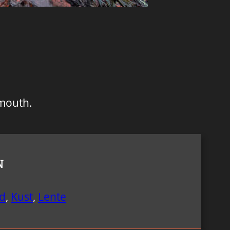
emouth.
N
d
,
Kust
,
Lente