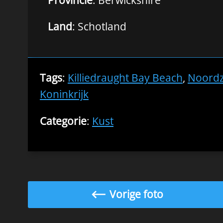
Land
: Schotland
Tags
:
Killiedraught Bay Beach
,
Noord
Koninkrijk
Categorie
:
Kust
Vorige foto