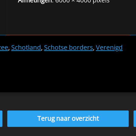
zee
,
Schotland
,
Schotse borders
,
Verenigd
Terug naar overzicht