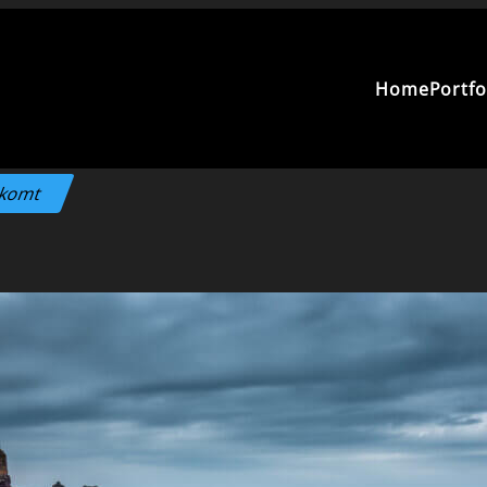
Home
Portfo
 komt