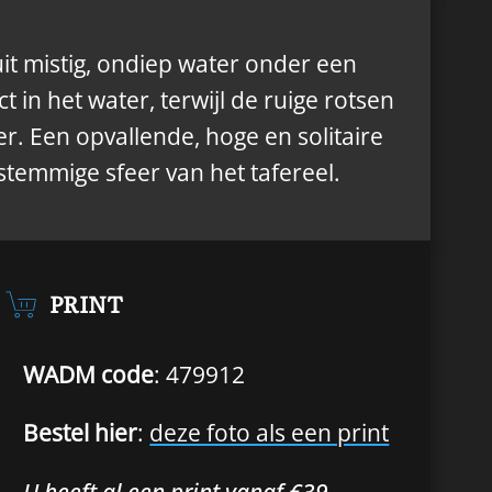
it mistig, ondiep water onder een
t in het water, terwijl de ruige rotsen
. Een opvallende, hoge en solitaire
 stemmige sfeer van het tafereel.
PRINT
WADM code
: 479912
Bestel hier
:
deze foto als een print
U heeft al een print vanaf €39,-