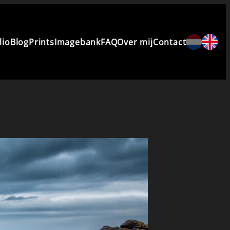
lio
Blog
Prints
Imagebank
FAQ
Over mij
Contact