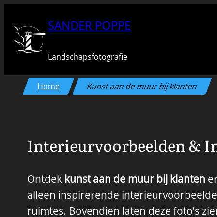
Ga
SANDER POPPE
naar
de
Landschapsfotografie
inhoud
Home
Kunst aan de muur bij klanten
Interieurvoorbeelden & In
Ontdek
kunst aan de muur bij klanten
en
alleen inspirerende interieurvoorbeeld
ruimtes. Bovendien laten deze foto’s zi