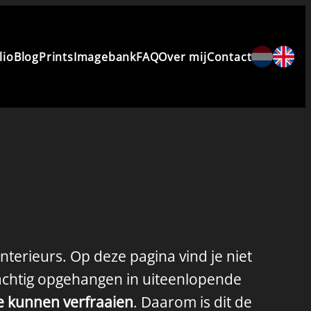
lio
Blog
Prints
Imagebank
FAQ
Over mij
Contact
nterieurs. Op deze pagina vind je niet
rachtig opgehangen in uiteenlopende
ze kunnen verfraaien
. Daarom is dit de