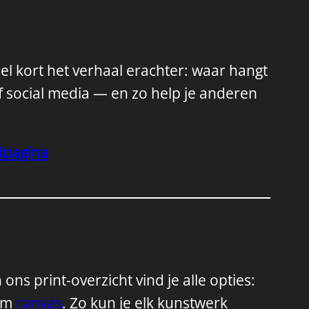
eel kort het verhaal erachter: waar hangt
f social media — en zo help je anderen
dpagina
ons print-overzicht vind je alle opties:
rm
canvas
. Zo kun je elk kunstwerk