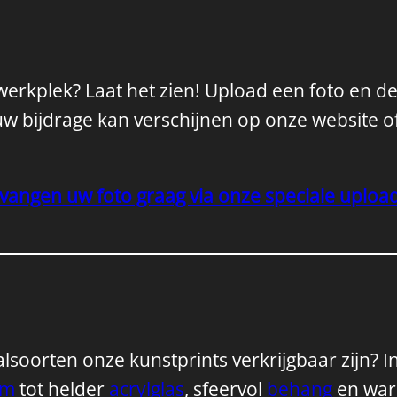
e werkplek? Laat het zien! Upload een foto en d
ouw bijdrage kan verschijnen op onze website o
vangen uw foto graag via onze speciale uploa
soorten onze kunstprints verkrijgbaar zijn? In 
um
tot helder
acrylglas
, sfeervol
behang
en wa