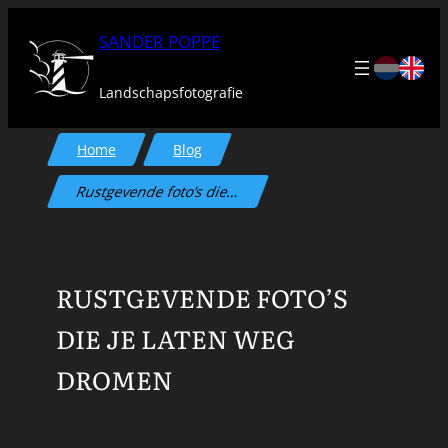
Ga
SANDER POPPE
naar
de
Landschapsfotografie
inhoud
Home
Blog
Rustgevende foto’s die…
RUSTGEVENDE FOTO’S
DIE JE LATEN WEG
DROMEN