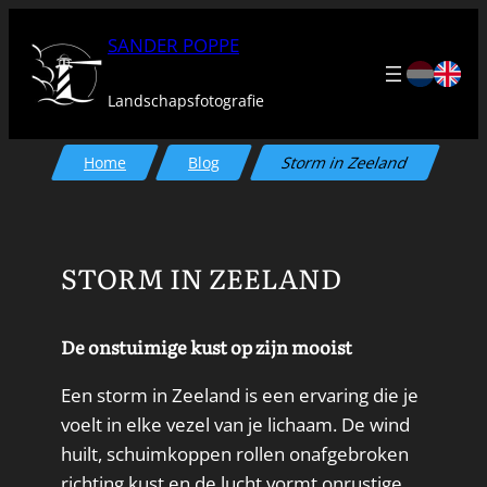
Ga
SANDER POPPE
naar
de
Landschapsfotografie
inhoud
Home
Blog
Storm in Zeeland
STORM IN ZEELAND
De onstuimige kust op zijn mooist
Een storm in Zeeland is een ervaring die je
voelt in elke vezel van je lichaam. De wind
huilt, schuimkoppen rollen onafgebroken
richting kust en de lucht vormt onrustige