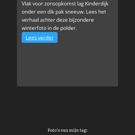
Vlak voor zonsopkomst lag Kinderdijk
onder een dik pak sneeuw. Lees het
verhaal achter deze bijzondere
winterfoto in de polder.
:
Lees verder
Winterpracht
in
de
polder
bij
Kinderdijk
Foto’s van mijn tag: