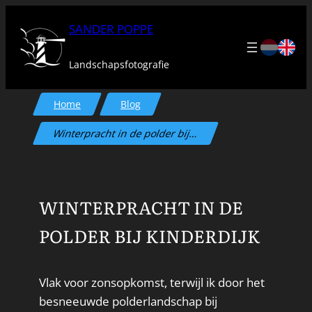
Ga
SANDER POPPE
naar
de
Landschapsfotografie
inhoud
Home
Blog
Winterpracht in de polder bij…
WINTERPRACHT IN DE
POLDER BIJ KINDERDIJK
Vlak voor zonsopkomst, terwijl ik door het
besneeuwde polderlandschap bij