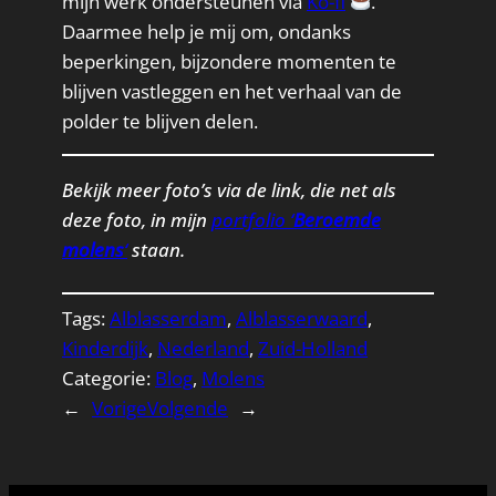
mijn werk ondersteunen via
Ko-fi
.
Daarmee help je mij om, ondanks
beperkingen, bijzondere momenten te
blijven vastleggen en het verhaal van de
polder te blijven delen.
Bekijk meer foto’s via de link, die net als
deze foto, in mijn
portfolio ‘
Beroemde
molens
‘
staan.
Tags:
Alblasserdam
, 
Alblasserwaard
, 
Kinderdijk
, 
Nederland
, 
Zuid-Holland
Categorie:
Blog
, 
Molens
←
Vorige
Volgende
→