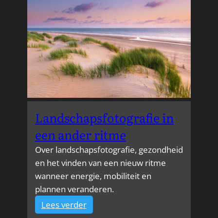
kusten
Landschapsfotografie in
een ander ritme
Over landschapsfotografie, gezondheid
en het vinden van een nieuw ritme
wanneer energie, mobiliteit en
plannen veranderen.
:
Lees verder
Landschapsfotografie