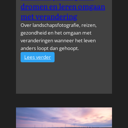
dromen en leren omgaan
met verandering
Over landschapsfotografie, reizen,
gezondheid en het omgaan met
veranderingen wanneer het leven
anders loopt dan gehoopt.
:
Lees verder
Landschapsfotografie,
dromen
en
leren
omgaan
met
verandering