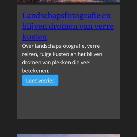
Landschapsfotografie en
blijven dromen van verre
kusten
Over landschapsfotografie, verre
reizen, ruige kusten en het blijven
dromen van plekken die veel
betekenen.
:
Lees verder
Landschapsfotografie
en
blijven
dromen
van
verre