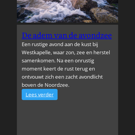
De adem van de avondzee
Een rustige avond aan de kust bij
Westkapelle, waar zon, zee en herstel
samenkomen. Na een onrustig
moment keert de rust terug en
ontvouwt zich een zacht avondlicht
boven de Noordzee.
:
Lees verder
De
adem
van
de
avondzee