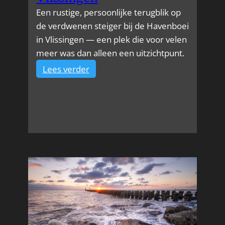
Een rustige, persoonlijke terugblik op
de verdwenen steiger bij de Havenboei
in Vlissingen — een plek die voor velen
meer was dan alleen een uitzichtpunt.
:
Lees verder
De
verdwenen
steiger
van
de
Havenboei
in
Vlissingen