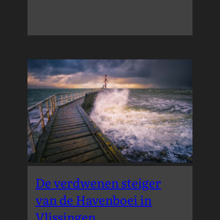
van
Kamperland
De verdwenen steiger
van de Havenboei in
Vlissingen