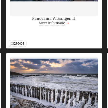
Panorama Vlissingen II
Meer informatie
210401
Afbeeldingsnummer