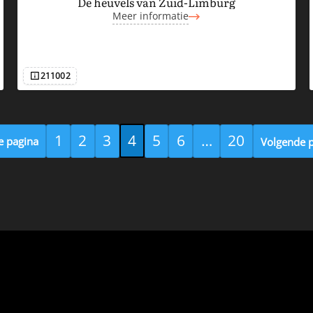
De heuvels van Zuid-Limburg
Meer informatie
211002
Afbeeldingsnummer
1
2
3
4
5
6
…
20
e pagina
Volgende 