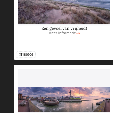
U
U
Een gevoel van vrijheid!
Meer informatie
R
T
180906
Afbeeldingsnummer
O
R
E
N