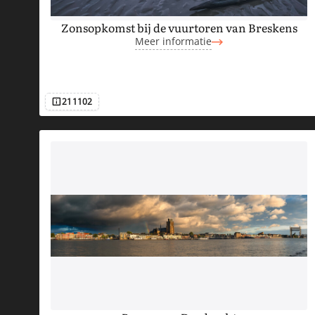
D
Zonsopkomst bij de vuurtoren van Breskens
Meer informatie
E
R
211102
Afbeeldingsnummer
G
A
N
G