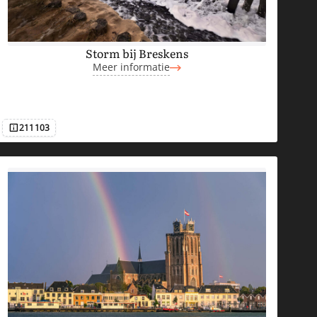
Storm bij Breskens
Meer informatie
211103
Afbeeldingsnummer