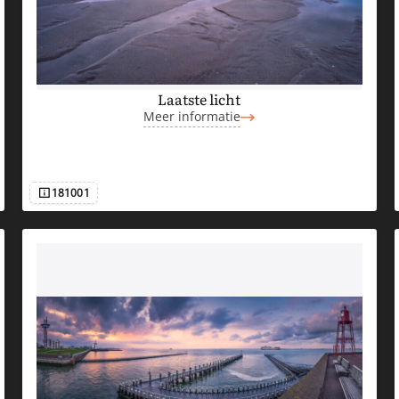
Laatste licht
Meer informatie
181001
Afbeeldingsnummer