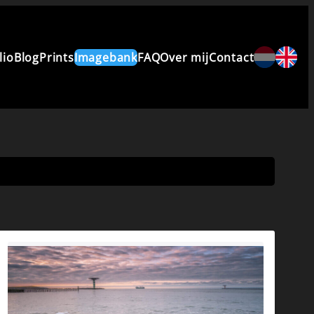
lio
Blog
Prints
Imagebank
FAQ
Over mij
Contact