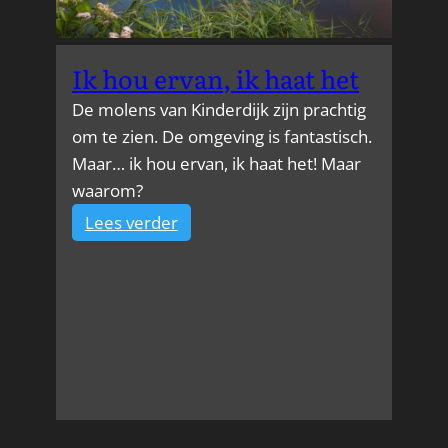
Ik hou ervan, ik haat het
De molens van Kinderdijk zijn prachtig
om te zien. De omgeving is fantastisch.
Maar… ik hou ervan, ik haat het! Maar
waarom?
:
Lees verder
Ik
hou
ervan,
ik
haat
het