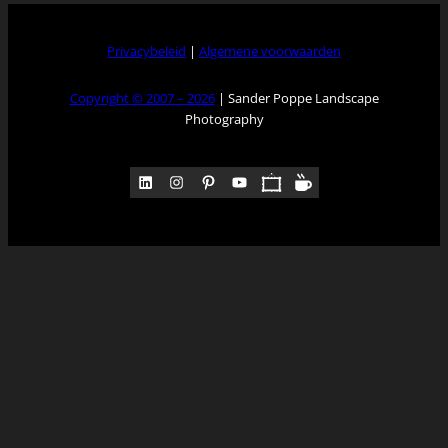
Privacybeleid
|
Algemene voorwaarden
Copyright © 2007 – 2026
| Sander Poppe Landscape
Photography
LinkedIn
Instagram
Pinterest
YouTube
Pocket
Medium